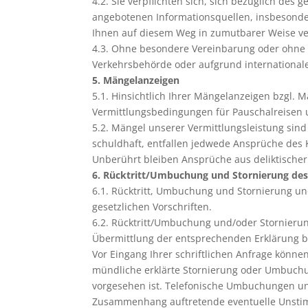
4.2. Sie verpflichten sich, sich bezüglich d
angebotenen Informationsquellen, insbesonde
Ihnen auf diesem Weg in zumutbarer Weise ve
4.3. Ohne besondere Vereinbarung oder ohne 
Verkehrsbehörde oder aufgrund internationa
5. Mängelanzeigen
5.1. Hinsichtlich Ihrer Mängelanzeigen bzgl.
Vermittlungsbedingungen für Pauschalreisen u
5.2. Mängel unserer Vermittlungsleistung sind
schuldhaft, entfallen jedwede Ansprüche des
Unberührt bleiben Ansprüche aus deliktischer
6. Rücktritt/Umbuchung und Stornierung des 
6.1. Rücktritt, Umbuchung und Stornierung un
gesetzlichen Vorschriften.
6.2. Rücktritt/Umbuchung und/oder Stornieru
Übermittlung der entsprechenden Erklärung be
Vor Eingang Ihrer schriftlichen Anfrage könn
mündliche erklärte Stornierung oder Umbuchu
vorgesehen ist. Telefonische Umbuchungen und
Zusammenhang auftretende eventuelle Unstimm