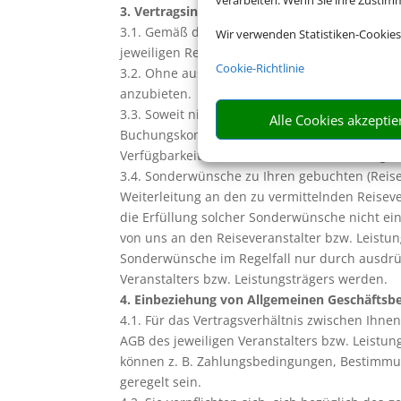
verarbeiten. Wenn Sie ihre Zusti
3. Vertragsinhalt
3.1. Gemäß diesen Vermittlungsbedingungen 
Wir verwenden Statistiken-Cookies
jeweiligen Reiseveranstalter oder Leistungsträ
Cookie-Richtlinie
3.2. Ohne ausdrückliche Vereinbarung sind wir
anzubieten.
3.3. Soweit nicht eine ausdrückliche Vereinba
Alle Cookies akzeptie
Buchungskonditionen und sonstigen Umständen 
Verfügbarkeit der zu vermittelnden Leistungen
3.4. Sonderwünsche zu Ihren gebuchten (Reise-
Weiterleitung an den zu vermittelnden Reiseve
die Erfüllung solcher Sonderwünsche nicht ei
von uns an den Reiseveranstalter bzw. Leistu
Sonderwünsche im Regelfall nur durch ausdrück
Veranstalters bzw. Leistungsträgers werden.
4. Einbeziehung von Allgemeinen Geschäftsbe
4.1. Für das Vertragsverhältnis zwischen Ihne
AGB des jeweiligen Veranstalters bzw. Leistu
können z. B. Zahlungsbedingungen, Bestimmun
geregelt sein.