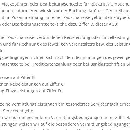
Servicegebühren oder Bearbeitungsentgelte für Rücktritt / Umbuch
heben, informieren wir sie vor der Buchung darüber. Generell aus
ht im Zusammenhang mit einer Pauschalreise gebuchten Flugbefö
 oder Bearbeitungsentgelte (siehe dazu Ziffer D. dieser AGB)
 einer Pauschalreise, verbundenen Reiseleistung oder Einzelleistun
 und für Rechnung des jeweiligen Veranstalters bzw. des Leistun
te.
ngsbedingungen richten sich nach den Bestimmungen des jeweiligen
ungsentgelte bei Kreditkartenzahlung oder bei Banklastschrift an S
eisen auf Ziffer B;
nen Reiseleistungen auf Ziffer C;
ug-Einzelleistungen auf Ziffer D.
inzelne Vermittlungsleistungen ein gesondertes Serviceentgelt erhe
r Serviceentgelte
en wir auf die besonderen Vermittlungsbedingungen unter Ziffer B.
eistungen weisen wir auf die besonderen Vermittlungsbedingungen 