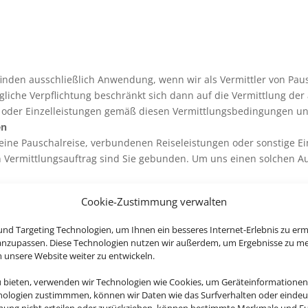
inden ausschließlich Anwendung, wenn wir als Vermittler von Pau
ragliche Verpflichtung beschränkt sich dann auf die Vermittlung 
 oder Einzelleistungen gemäß diesen Vermittlungsbedingungen und
en
eine Pauschalreise, verbundenen Reiseleistungen oder sonstige Ein
ten Vermittlungsauftrag sind Sie gebunden. Um uns einen solchen A
gs durch uns als Vermittler kommt zwischen Ihnen und uns ein Ver
Cookie-Zustimmung verwalten
rbundenen Reiseleistung oder Einzelleistung zustande.
timmten Form. Erteilen Sie uns den Auftrag auf elektronischem We
nd Targeting Technologien, um Ihnen ein besseres Internet-Erlebnis zu erm
ags unverzüglich auf elektronischem Weg („Eingangsbestätigung“). 
 anzupassen. Diese Technologien nutzen wir außerdem, um Ergebnisse zu m
trags dar.
nsere Website weiter zu entwickeln.
ergeben sich, soweit dem nicht zwingende gesetzliche Bestimmunge
u bieten, verwenden wir Technologien wie Cookies, um Geräteinformationen
n Vermittlungsbedingungen und den gesetzlichen Vorschriften, ins
nologien zustimmmen, können wir Daten wie das Surfverhalten oder eindeut
 diese auf den Vermittlungsauftrag Anwendung finden.