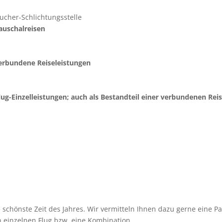
aucher-Schlichtungsstelle
auschalreisen
erbundene Reiseleistungen
g-Einzelleistungen; auch als Bestandteil einer verbundenen Reis
 schönste Zeit des Jahres. Wir vermitteln Ihnen dazu gerne eine Pa
n einzelnen Flug bzw. eine Kombination.