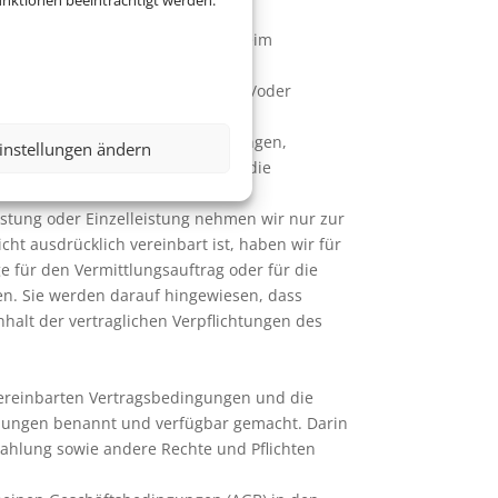
nktionen beeinträchtigt werden.
unsch hin die Buchungsanfrage beim
ten Reiseleistung zu ermitteln und/oder
ich Auskünften zu Preisen, Leistungen,
instellungen ändern
B und bezüglich Auskünften über die
istung oder Einzelleistung nehmen wir nur zur
ht ausdrücklich vereinbart ist, haben wir für
 für den Vermittlungsauftrag oder für die
en. Sie werden darauf hingewiesen, dass
halt der vertraglichen Verpflichtungen des
 vereinbarten Vertragsbedingungen und die
eibungen benannt und verfügbar gemacht. Darin
ahlung sowie andere Rechte und Pflichten