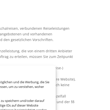
schalreisen, verbundenen Reiseleistungen
der angebotenen und vorhandenen
 den gesetzlichen Vorschriften.
zelleistung, die von einem dritten Anbieter
uftrag zu erteilen, müssen Sie zum Zeitpunkt
trag über die Vermittlung von (Reise-)
g (z.B. per E-Mail oder über unsere Website),
öglichen und die Werbung, die Sie
Die Eingangsbestätigung stellt noch keine
essen, um zu verstehen, woher
n entgegenstehen, aus den im Einzelfall
 zu speichern und/oder darauf
besondere der §§ 675, 631 ff. BGB und der §§
ige IDs auf dieser Website