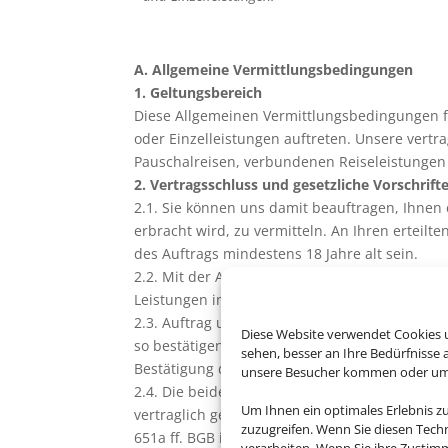
A. Allgemeine Vermittlungsbedingungen
1. Geltungsbereich
Diese Allgemeinen Vermittlungsbedingungen f
oder Einzelleistungen auftreten. Unsere vert
Pauschalreisen, verbundenen Reiseleistungen
2. Vertragsschluss und gesetzliche Vorschrift
2.1. Sie können uns damit beauftragen, Ihnen 
erbracht wird, zu vermitteln. An Ihren erteil
des Auftrags mindestens 18 Jahre alt sein.
2.2. Mit der Annahme Ihres Vermittlungsauftra
Leistungen in Gestalt einer Pauschalreise, ve
2.3. Auftrag und Annahme bedürfen keiner bes
Diese Website verwendet Cookies u
so bestätigen wir Ihnen den Eingang des Auftr
sehen, besser an Ihre Bedürfnisse
Bestätigung der Annahme des Vermittlungsauf
unsere Besucher kommen oder um u
2.4. Die beiderseitigen Rechte und Pflichten 
Um Ihnen ein optimales Erlebnis z
vertraglich getroffenen Vereinbarungen, diese
zuzugreifen. Wenn Sie diesen Tech
651a ff. BGB i.V.m. Art. 250 ff. EGBGB, soweit