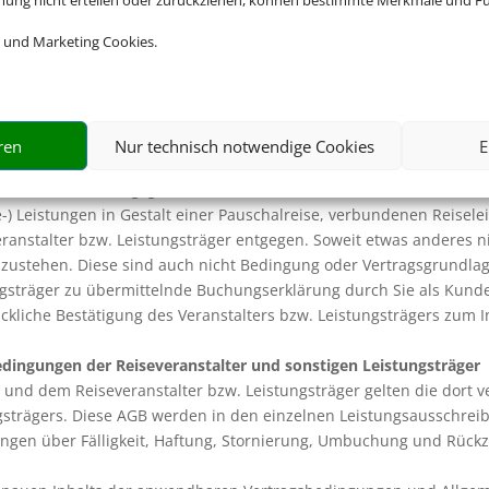
mmung nicht erteilen oder zurückziehen, können bestimmte Merkmale und Fu
übernehmen wir den Vermittlungsauftrag und stellen auf Ihren W
 und Marketing Cookies.
ger.
 nicht verpflichtet, den jeweils günstigsten Anbieter der angefrag
rung mit Ihnen vorliegt, übernehmen wir als Reisevermittler bezügl
ren
Nur technisch notwendige Cookies
E
der Reiseleistung keine Garantie i.S. von § 276 Abs. 1 Satz 1 BG
 keine Beschaffungsgarantie im Sinne dieser Vorschrift.
) Leistungen in Gestalt einer Pauschalreise, verbundenen Reisele
ranstalter bzw. Leistungsträger entgegen. Soweit etwas anderes nic
nzustehen. Diese sind auch nicht Bedingung oder Vertragsgrundlage
ngsträger zu übermittelnde Buchungserklärung durch Sie als Kund
liche Bestätigung des Veranstalters bzw. Leistungsträgers zum In
dingungen der Reiseveranstalter und sonstigen Leistungsträger
n und dem Reiseveranstalter bzw. Leistungsträger gelten die dort
ngsträgers. Diese AGB werden in den einzelnen Leistungsausschr
gen über Fälligkeit, Haftung, Stornierung, Umbuchung und Rückz