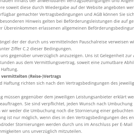
es genauen Inhalts der anwendbaren Vertragsbedingungen und Allg
re soweit diese durch Wiedergabe auf der Website angeboten werd
rfügbar gemachter Vertragsbedingungen und AGB können Sie sich
besonderen Hinweis gelten bei Beförderungsleistungen die auf ge
ler Übereinkommen erlassenen allgemeinen Beförderungsbedingun
 Mängel der der durch uns vermittelnden Pauschalreise verweisen 
nter Ziffer C.2 dieser Bedingungen.
 uns gegenüber unverzüglich anzuzeigen. Uns ist Gelegenheit zur 
 Kunden aus dem Vermittlungsvertrag, soweit eine zumutbare Abhi
 Haftung.
vermittelten (Reise-)Vertrags
d Haftung richten sich nach den Vertragsbedingungen des jeweili
ng müssen gegenüber dem jeweiligen Leistungsanbieter erklärt we
auftragen. Sie sind verpflichtet, jeden Wunsch nach Umbuchung un
en wir weder die Umbuchung noch die Stornierung einer gebuchten 
ng ist nur möglich, wenn dies in den Vertragsbedingungen des e
/oder Stornierungen werden durch uns im Anschluss per E-Mail bes
igkeiten uns unverzüglich mitzuteilen.